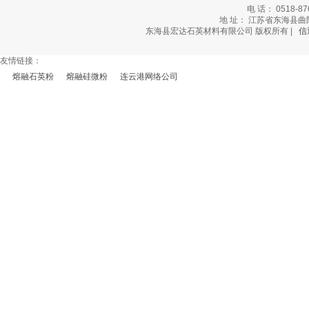
电 话： 0518-87
地 址： 江苏省东海县曲阳乡
东海县宏达石英材料有限公司 版权所有 |
信
友情链接：
熔融石英粉
熔融硅微粉
连云港网络公司