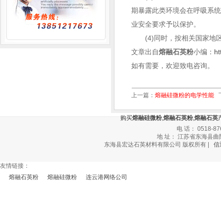
期暴露此类环境会在呼吸系
业安全要求予以保护。
(4)同时，按相关国家地
文章出自
熔融石英粉
小编：
ht
如有需要，欢迎致电咨询。
上一篇：
熔融硅微粉的电学性能
购买
熔融硅微粉
,
熔融石英粉
,
熔融石英
电 话： 0518-87
地 址： 江苏省东海县曲阳乡
东海县宏达石英材料有限公司 版权所有 |
信
友情链接：
熔融石英粉
熔融硅微粉
连云港网络公司