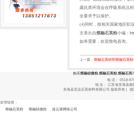
露此类环境会在呼吸系统沉
全要求予以保护。
(4)同时，按相关国家地区职
ht
文章出自
熔融石英粉
小编：
如有需要，欢迎致电咨询。
上一篇：
熔融石英砂和熔融石英粉
购买
熔融硅微粉
,
熔融石英粉
,
熔融石英
电 话： 0518-87
地 址： 江苏省东海县曲阳乡
东海县宏达石英材料有限公司 版权所有 |
信
友情链接：
熔融石英粉
熔融硅微粉
连云港网络公司