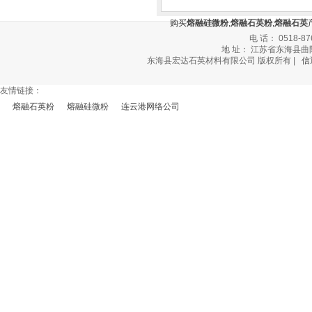
购买
熔融硅微粉
,
熔融石英粉
,
熔融石英
电 话： 0518-87
地 址： 江苏省东海县曲阳乡
东海县宏达石英材料有限公司 版权所有 |
信
友情链接：
熔融石英粉
熔融硅微粉
连云港网络公司