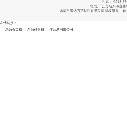
电 话： 0518-87
地 址： 江苏省东海县曲阳乡
东海县宏达石英材料有限公司 版权所有 |
信
友情链接：
熔融石英粉
熔融硅微粉
连云港网络公司